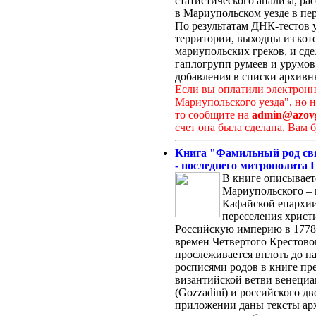
статистического анализа, ра
в Мариупольском уезде в пер
По результатам ДНК-тестов 
территории, выходцы из кот
мариупольских греков, и сд
гаплогрупп румеев и урумов
добавления в списки архивн
Если вы оплатили электронн
Мариупольского уезда", но н
то сообщите на
admin@azovg
счет она была сделана. Вам 
Книга "Фамильный род св
- последнего митрополита 
В книге описывает
Мариупольского – 
Кафайской епархии
переселения христ
Российскую империю в 1778 
времен Четвертого Крестовог
прослеживается вплоть до н
росписями родов в книге пр
византийской ветви венециа
(Gozzadini) и российского д
приложении даны тексты ар