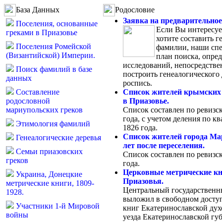
База Данных
Родословие
Заявка на предварительное
Поселения, основанные
Если Вы интересуе
греками в Приазовье
хотите составить г
Поселения Ромейской
фамилии, наши спе
(Византийской) Империи.
план поиска, опре
исследований, непосредстве
Поиск фамилий в базе
построить генеалогического
данных
роспись.
Составление
Список жителей крымских 
родословной
в Приазовье.
мариупольских греков
Список составлен по ревизс
года, с учетом деления по кв
Этимология фамилий
1826 года.
Список жителей города Ма
Генеалогические деревья
лет после переселения.
Семьи приазовских
Список составлен по ревизс
греков
года.
Церковные метрические кн
Украина, Донецкие
Приазовья.
метрические книги, 1809-
Центральный государственн
1928.
выложил в свободном досту
Участники 1-й Мировой
книг Екатеринославской ду
войны
уезда Екатеринославской гу