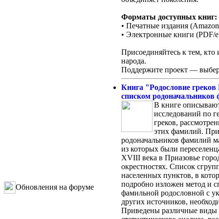
Форматы доступных книг:
• Печатные издания (Amazon,
• Электронные книги (PDF/e
Присоединяйтесь к тем, кто 
народа.
Поддержите проект — выбери
Книга "Родословие греков М
списком родоначальников ф
В книге описывают
исследований по г
греков, рассмотре
этих фамилий. Пр
родоначальников фамилий м
из которых были переселенц
XVIII века в Приазовье горо
окрестностях. Список сгруп
населенных пунктов, в кото
подробно изложен метод и с
Обновления на форуме
фамильной родословной с у
других источников, необход
Приведены различные виды г